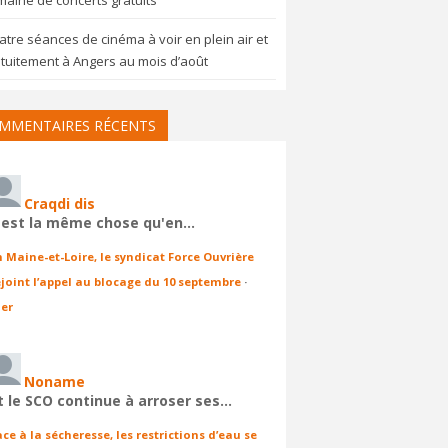
aine de concerts gratuits
tre séances de cinéma à voir en plein air et
tuitement à Angers au mois d’août
MMENTAIRES RÉCENTS
Craqdi dis
'est la même chose qu'en…
n Maine-et-Loire, le syndicat Force Ouvrière
ejoint l’appel au blocage du 10 septembre
·
ier
Noname
t le SCO continue à arroser ses…
ace à la sécheresse, les restrictions d’eau se