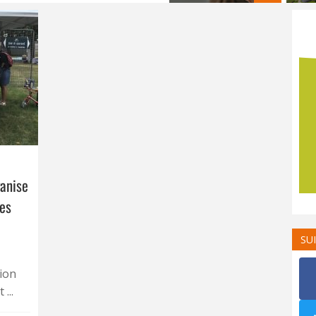
ganise
des
SU
ion
...