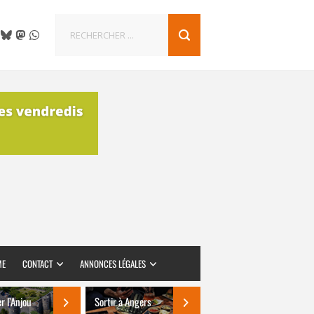
ME
CONTACT
ANNONCES LÉGALES
er l’Anjou
Sortir à Angers