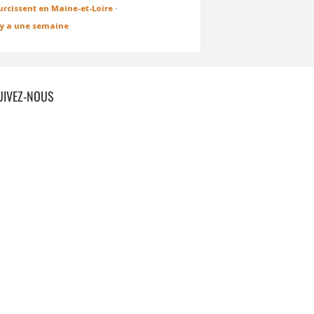
urcissent en Maine-et-Loire
·
l y a une semaine
UIVEZ-NOUS