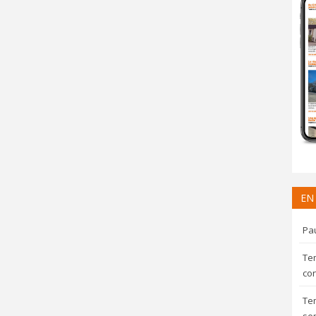
EN
Pau
Te
con
Te