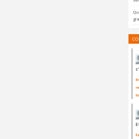
sem
Qua
gra
CO
c
E
r
h
E
F