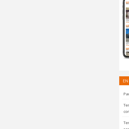
EN
Pau
Te
con
Te