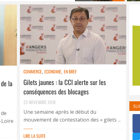
COMMERCE
,
ECONOMIE
,
EN BREF
Gilets jaunes : la CCI alerte sur les
 de la
conséquences des blocages
23 NOVEMBRE 2018
SU
Une semaine après le début du
 de
mouvement de contestation des « gilets ...
-Loire
LIRE LA SUITE