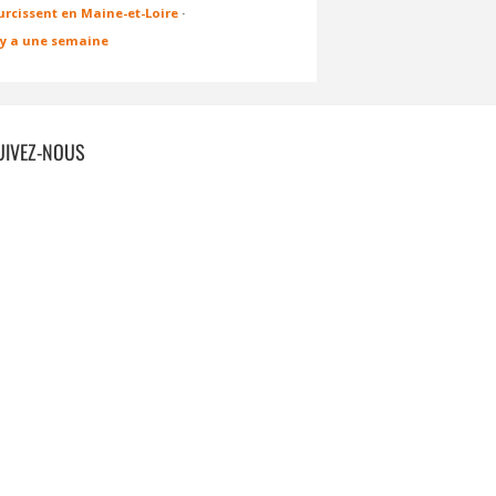
urcissent en Maine-et-Loire
·
l y a une semaine
UIVEZ-NOUS