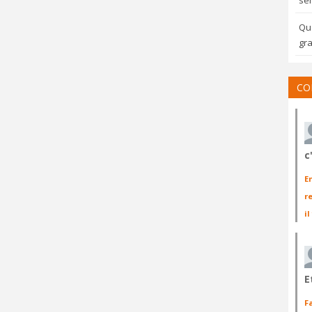
sem
Qua
gra
CO
c
E
r
il
E
F