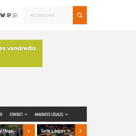
ME
CONTACT
ANNONCES LÉGALES
er l’Anjou
Sortir à Angers