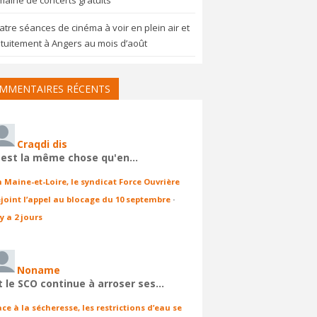
aine de concerts gratuits
tre séances de cinéma à voir en plein air et
tuitement à Angers au mois d’août
MMENTAIRES RÉCENTS
Craqdi dis
'est la même chose qu'en…
n Maine-et-Loire, le syndicat Force Ouvrière
ejoint l’appel au blocage du 10 septembre
·
 y a 2 jours
Noname
t le SCO continue à arroser ses…
ace à la sécheresse, les restrictions d’eau se