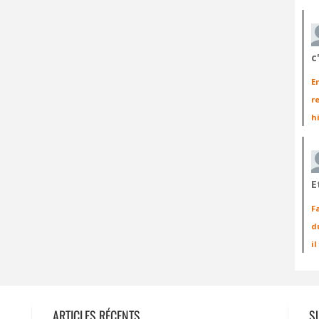
c
E
r
h
E
F
d
i
ARTICLES RÉCENTS
S