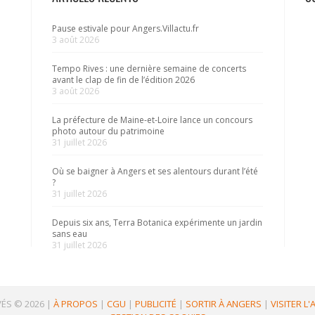
Pause estivale pour Angers.Villactu.fr
3 août 2026
Tempo Rives : une dernière semaine de concerts
avant le clap de fin de l’édition 2026
3 août 2026
La préfecture de Maine-et-Loire lance un concours
photo autour du patrimoine
31 juillet 2026
Où se baigner à Angers et ses alentours durant l’été
?
31 juillet 2026
Depuis six ans, Terra Botanica expérimente un jardin
sans eau
31 juillet 2026
ÉS © 2026
|
À PROPOS
|
CGU
|
PUBLICITÉ
|
SORTIR À ANGERS
|
VISITER L