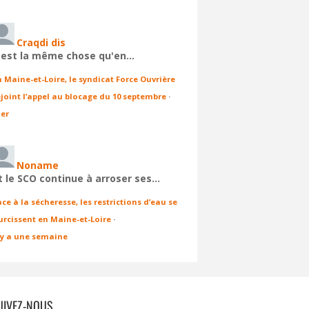
Craqdi dis
'est la même chose qu'en…
n Maine-et-Loire, le syndicat Force Ouvrière
ejoint l’appel au blocage du 10 septembre
·
ier
Noname
t le SCO continue à arroser ses…
ace à la sécheresse, les restrictions d’eau se
urcissent en Maine-et-Loire
·
l y a une semaine
UIVEZ-NOUS