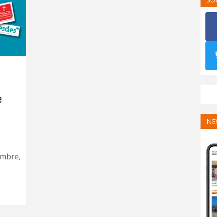
e
NE
embre,