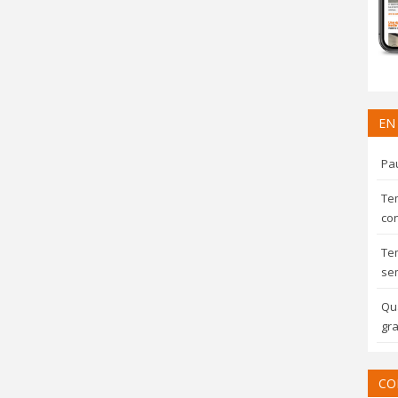
EN
Pau
Te
con
Te
sem
Qua
gra
CO