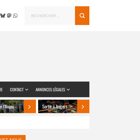
ME
CONTACT
ANNONCES LÉGALES
er l’Anjou
Sortir à Angers
IVEZ-NOUS