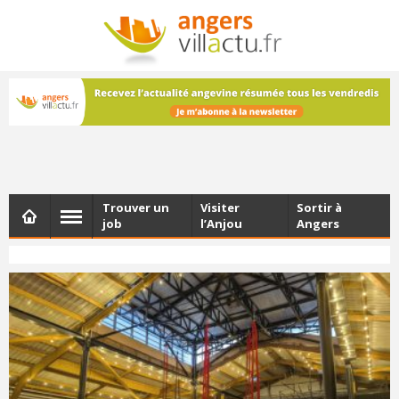
NEWSLETTER
Les dernières actualités d'Angers, chaque vendredi dans
votre boîte e-mail
Trouver un
Visiter
Sortir à
job
l’Anjou
Angers