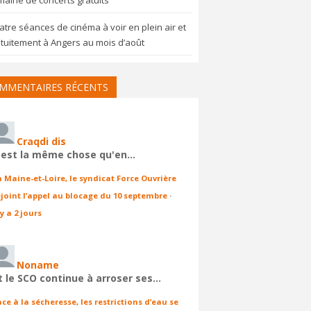
aine de concerts gratuits
tre séances de cinéma à voir en plein air et
tuitement à Angers au mois d’août
MMENTAIRES RÉCENTS
Craqdi dis
'est la même chose qu'en…
n Maine-et-Loire, le syndicat Force Ouvrière
ejoint l’appel au blocage du 10 septembre
·
 y a 2 jours
Noname
t le SCO continue à arroser ses…
ace à la sécheresse, les restrictions d’eau se