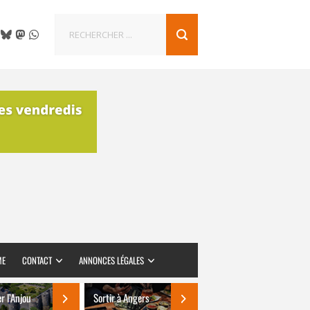
ME
CONTACT
ANNONCES LÉGALES
er l’Anjou
Sortir à Angers