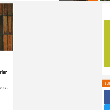
»
rier
SU
ndez-