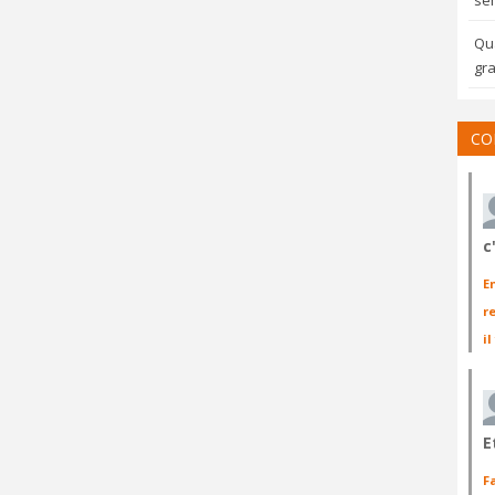
sem
Qua
gra
CO
c
E
r
il
E
F