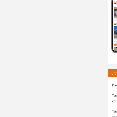
EN
Pau
Te
con
Te