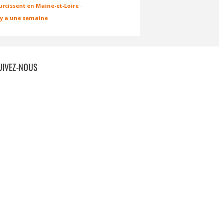
urcissent en Maine-et-Loire
·
l y a une semaine
UIVEZ-NOUS