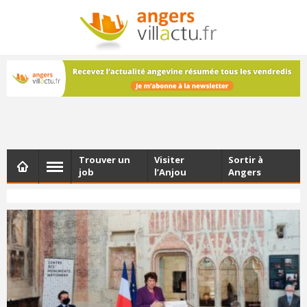
NEWSLETTER
Les dernières actualités d'Angers, chaque vendredi dans
votre boîte e-mail
Trouver un
Visiter
Sortir à
job
l’Anjou
Angers