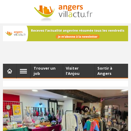
NEWSLETTER
Les dernières actualités d'Angers, chaque vendredi dans
votre boîte e-mail
Trouver un
Visiter
Sortir à
job
l’Anjou
Angers