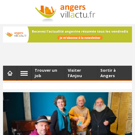
NEWSLETTER
Les dernières actualités d'Angers, chaque vendredi dans
votre boîte e-mail
Trouver un
Visiter
Sortir à
job
l’Anjou
Angers