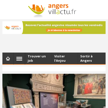
NEWSLETTER
Les dernières actualités d'Angers, chaque vendredi dans
votre boîte e-mail
Trouver un
Visiter
Sortir à
job
l’Anjou
Angers