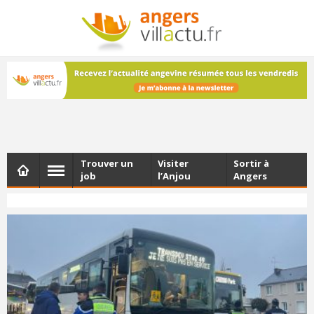
NEWSLETTER
Les dernières actualités d'Angers, chaque vendredi dans
votre boîte e-mail
Trouver un
Visiter
Sortir à
job
l’Anjou
Angers