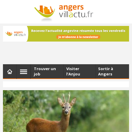
NEWSLETTER
Les dernières actualités d'Angers, chaque vendredi dans
votre boîte e-mail
Trouver un
Visiter
Sortir à
job
l’Anjou
Angers