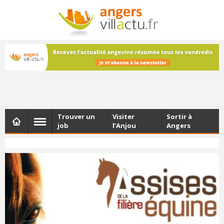
NEWSLETTER
Les dernières actualités d'Angers, chaque vendredi dans
votre boîte e-mail
Trouver un
Visiter
Sortir à
job
l’Anjou
Angers