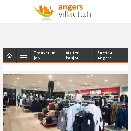
NEWSLETTER
Les dernières actualités d'Angers, chaque vendredi dans
votre boîte e-mail
Trouver un
Visiter
Sortir à
job
l’Anjou
Angers