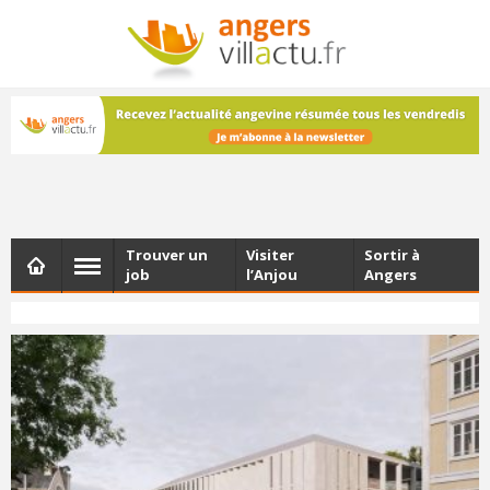
NEWSLETTER
Les dernières actualités d'Angers, chaque vendredi dans
votre boîte e-mail
Trouver un
Visiter
Sortir à
job
l’Anjou
Angers