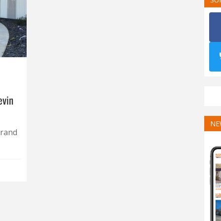
evin
NE
Grand