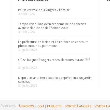
Pause estivale pour Angers.Villactu.fr
3 août 2026
Tempo Rives : une dernière semaine de concerts
avant le clap de fin de l’édition 2026
3 août 2026
La préfecture de Maine-et-Loire lance un concours
photo autour du patrimoine
31 juillet 2026
Où se baigner à Angers et ses alentours durant l’été
?
31 juillet 2026
Depuis six ans, Terra Botanica expérimente un jardin
sans eau
31 juillet 2026
ÉS © 2026
|
À PROPOS
|
CGU
|
PUBLICITÉ
|
SORTIR À ANGERS
|
VISITER L