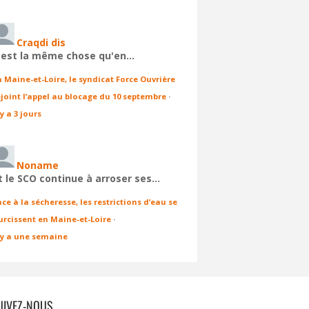
Craqdi dis
'est la même chose qu'en…
n Maine-et-Loire, le syndicat Force Ouvrière
ejoint l’appel au blocage du 10 septembre
·
 y a 3 jours
Noname
t le SCO continue à arroser ses…
ace à la sécheresse, les restrictions d’eau se
urcissent en Maine-et-Loire
·
l y a une semaine
UIVEZ-NOUS