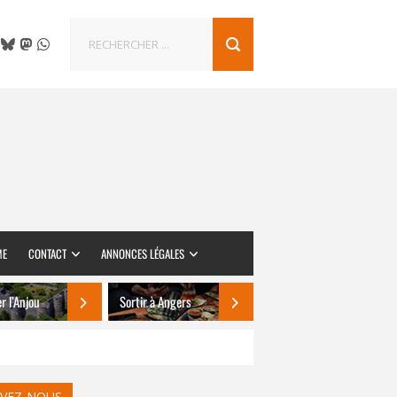
ME
CONTACT
ANNONCES LÉGALES
er l’Anjou
Sortir à Angers
IVEZ-NOUS