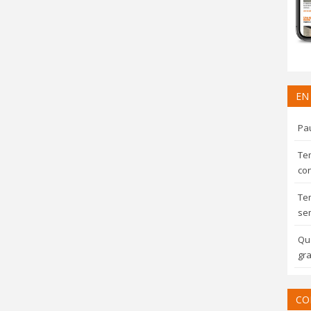
EN
Pau
Te
con
Te
sem
Qua
gra
CO