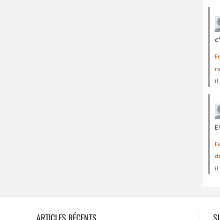
c
E
r
il
E
F
d
i
ARTICLES RÉCENTS
S