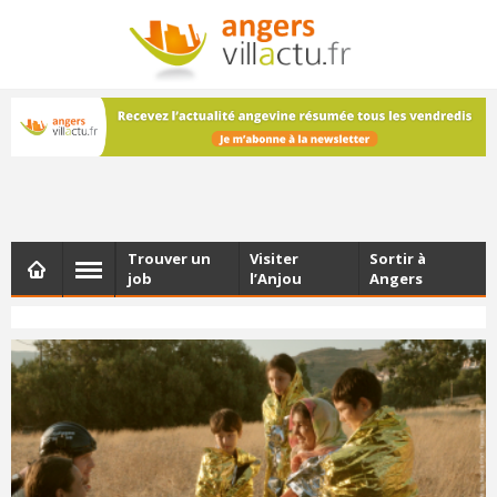
NEWSLETTER
Les dernières actualités d'Angers, chaque vendredi dans
votre boîte e-mail
Trouver un
Visiter
Sortir à
job
l’Anjou
Angers