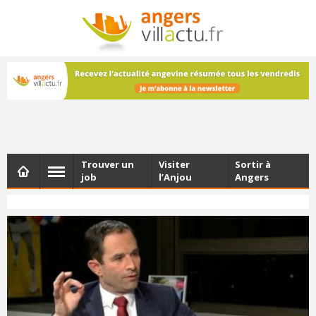
NEWSLETTER
Les dernières actualités d'Angers, chaque vendredi dans
votre boîte e-mail
Trouver un
Visiter
Sortir à
job
l’Anjou
Angers