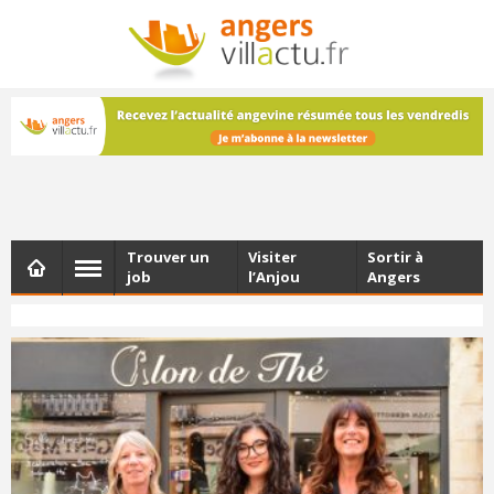
NEWSLETTER
Les dernières actualités d'Angers, chaque vendredi dans
votre boîte e-mail
Trouver un
Visiter
Sortir à
job
l’Anjou
Angers