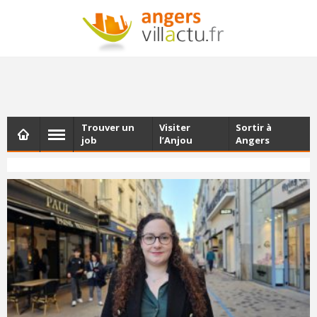
NEWSLETTER
Les dernières actualités d'Angers, chaque vendredi dans
votre boîte e-mail
Trouver un
Visiter
Sortir à
job
l’Anjou
Angers