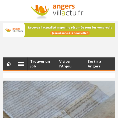
NEWSLETTER
Les dernières actualités d'Angers, chaque vendredi dans
votre boîte e-mail
Trouver un
Visiter
Sortir à
job
l’Anjou
Angers