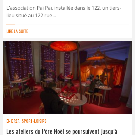
L’association Paï Paï, installée dans le 122, un tiers-
lieu situé au 122 rue ...
LIRE LA SUITE
EN BREF
,
SPORT-LOISIRS
Les ateliers du Père Noël se poursuivent jusqu’à