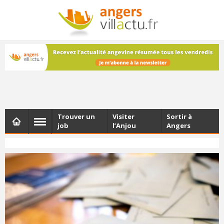
NEWSLETTER
Les dernières actualités d'Angers, chaque vendredi dans
votre boîte e-mail
Trouver un
Visiter
Sortir à
job
l’Anjou
Angers