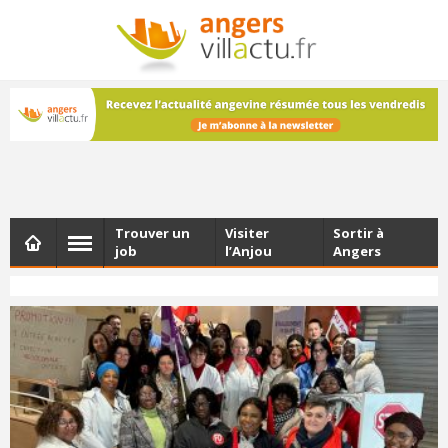
NEWSLETTER
Les dernières actualités d'Angers, chaque vendredi dans
votre boîte e-mail
Trouver un
Visiter
Sortir à
job
l’Anjou
Angers