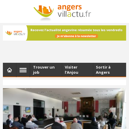
NEWSLETTER
Les dernières actualités d'Angers, chaque vendredi dans
votre boîte e-mail
Trouver un
Visiter
Sortir à
job
l’Anjou
Angers