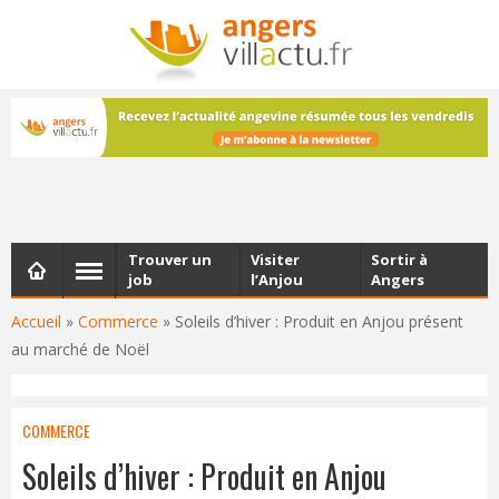
NEWSLETTER
Les dernières actualités d'Angers, chaque vendredi dans
votre boîte e-mail
Trouver un
Visiter
Sortir à
job
l’Anjou
Angers
Accueil
»
Commerce
»
Soleils d’hiver : Produit en Anjou présent
au marché de Noël
COMMERCE
Soleils d’hiver : Produit en Anjou