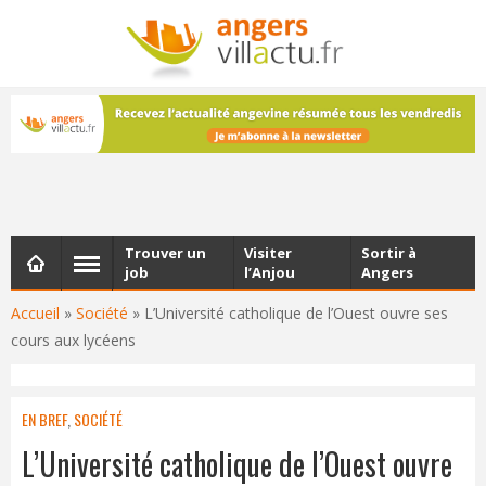
NEWSLETTER
Les dernières actualités d'Angers, chaque vendredi dans
votre boîte e-mail
Trouver un
Visiter
Sortir à
job
l’Anjou
Angers
Accueil
»
Société
»
L’Université catholique de l’Ouest ouvre ses
cours aux lycéens
EN BREF
,
SOCIÉTÉ
L’Université catholique de l’Ouest ouvre