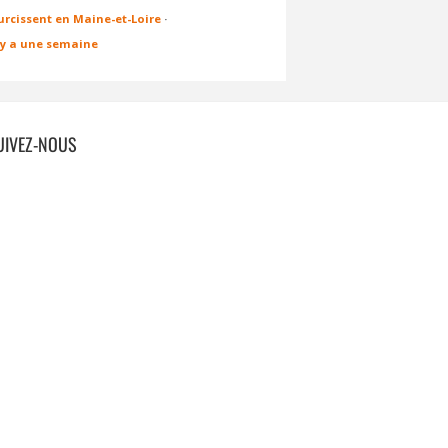
urcissent en Maine-et-Loire
·
l y a une semaine
UIVEZ-NOUS