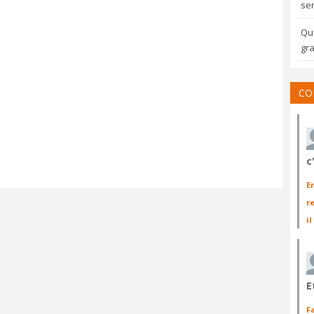
sem
Qua
gra
CO
c
E
r
il
E
F