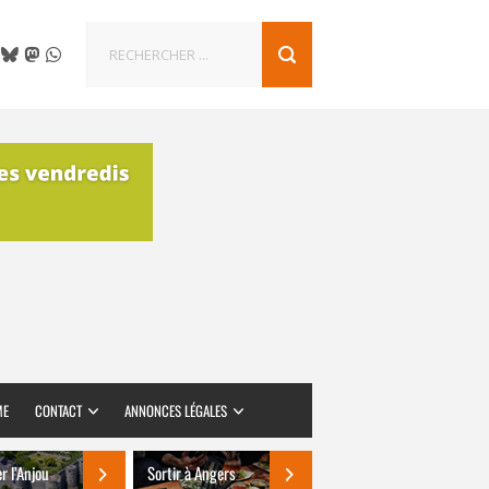
ME
CONTACT
ANNONCES LÉGALES
er l’Anjou
Sortir à Angers