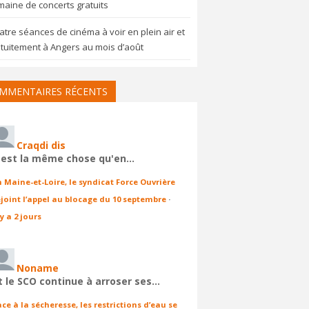
aine de concerts gratuits
tre séances de cinéma à voir en plein air et
tuitement à Angers au mois d’août
MMENTAIRES RÉCENTS
Craqdi dis
'est la même chose qu'en…
n Maine-et-Loire, le syndicat Force Ouvrière
ejoint l’appel au blocage du 10 septembre
·
 y a 2 jours
Noname
t le SCO continue à arroser ses…
ace à la sécheresse, les restrictions d’eau se