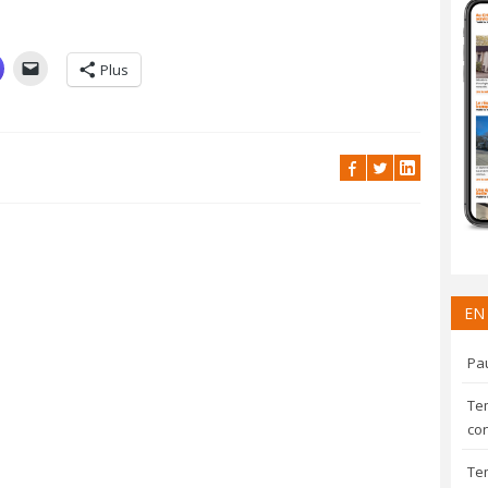
Plus
EN
Pau
Te
con
Te