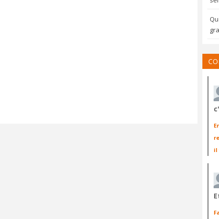
sem
Qua
gra
CO
c
E
r
il
E
F