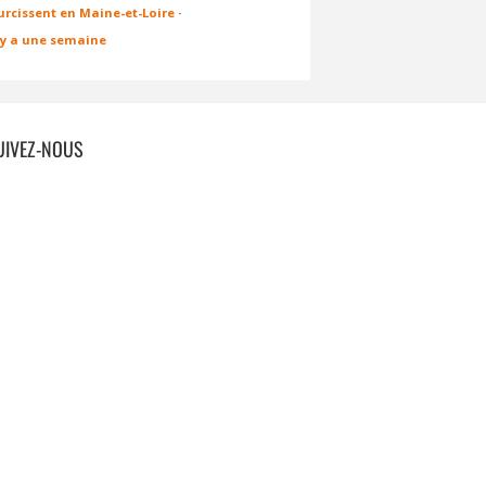
urcissent en Maine-et-Loire
·
l y a une semaine
UIVEZ-NOUS