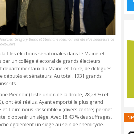
urcier, Grégory Blanc et Stéphane Piednoir ont été élus sénateurs ce
-et-Loire
it les élections sénatoriales dans le Maine-et-
s par un collège électoral de grands électeurs
et départementaux du Maine-et-Loire, de délégués
de députés et sénateurs. Au total, 1931 grands
nscrits.
e Piednoir (Liste union de la droite, 28,28 %) et
, ont été réélus. Ayant emporté le plus grand
e-et-Loire nous rassemble » (divers centre) permet
ste, d’obtenir un siège. Avec 18,43 % des suffrages,
NE
che également un siège au sein de l’hémicycle.