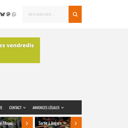
ME
CONTACT
ANNONCES LÉGALES
er l’Anjou
Sortir à Angers