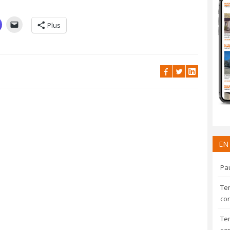
Plus
EN
Pau
Te
con
Te