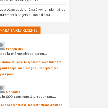
aine de concerts gratuits
tre séances de cinéma à voir en plein air et
tuitement à Angers au mois d’août
MMENTAIRES RÉCENTS
Craqdi dis
'est la même chose qu'en…
n Maine-et-Loire, le syndicat Force Ouvrière
ejoint l’appel au blocage du 10 septembre
·
 y a 2 jours
Noname
t le SCO continue à arroser ses…
ace à la sécheresse, les restrictions d’eau se