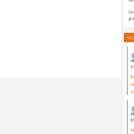
sem
Qua
gra
CO
c
E
r
il
E
F