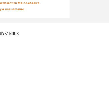
urcissent en Maine-et-Loire
·
l y a une semaine
UIVEZ-NOUS