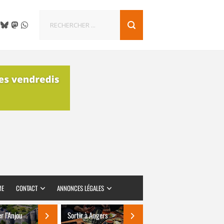
ME
CONTACT
ANNONCES LÉGALES
er l’Anjou
Sortir à Angers