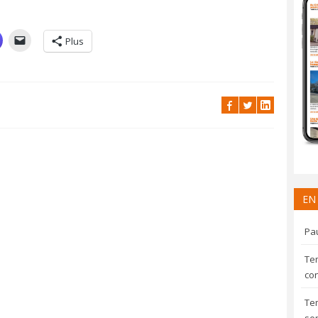
Plus
EN
Pau
Te
con
Te