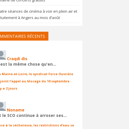
aine de concerts gratuits
tre séances de cinéma à voir en plein air et
tuitement à Angers au mois d’août
MMENTAIRES RÉCENTS
Craqdi dis
'est la même chose qu'en…
n Maine-et-Loire, le syndicat Force Ouvrière
ejoint l’appel au blocage du 10 septembre
·
 y a 2 jours
Noname
t le SCO continue à arroser ses…
ace à la sécheresse, les restrictions d’eau se