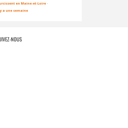
urcissent en Maine-et-Loire
·
l y a une semaine
UIVEZ-NOUS