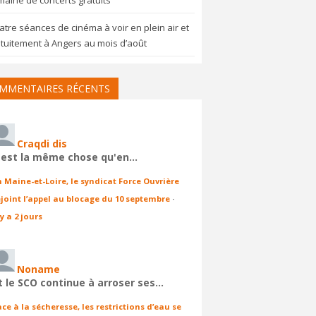
aine de concerts gratuits
tre séances de cinéma à voir en plein air et
tuitement à Angers au mois d’août
MMENTAIRES RÉCENTS
Craqdi dis
'est la même chose qu'en…
n Maine-et-Loire, le syndicat Force Ouvrière
ejoint l’appel au blocage du 10 septembre
·
 y a 2 jours
Noname
t le SCO continue à arroser ses…
ace à la sécheresse, les restrictions d’eau se