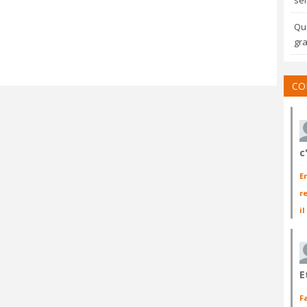
sem
Qua
gra
CO
c
E
r
il
E
F