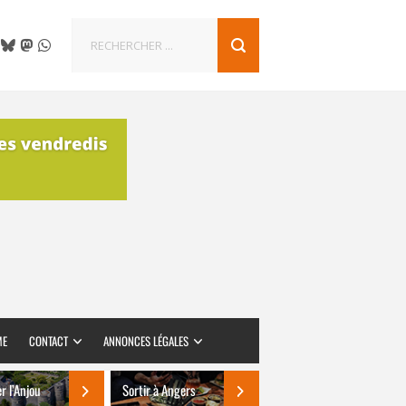
ME
CONTACT
ANNONCES LÉGALES
er l’Anjou
Sortir à Angers