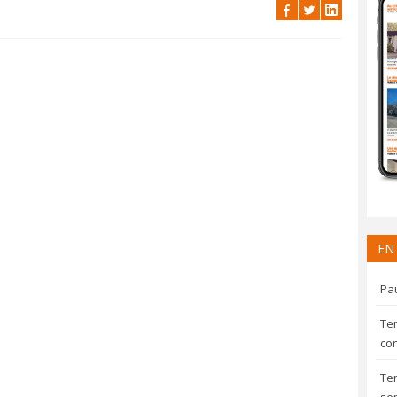
EN
Pau
Te
con
Te