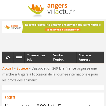
NEWSLETTER
Les dernières actualités d'Angers, chaque vendredi dans
votre boîte e-mail
Trouver un
Visiter
Sortir à
job
l’Anjou
Angers
Accueil
»
Société
»
L’association 269 Life France organise une
marche à Angers à l’occasion de la Journée internationale pour
les droits des animaux
SOCIÉTÉ