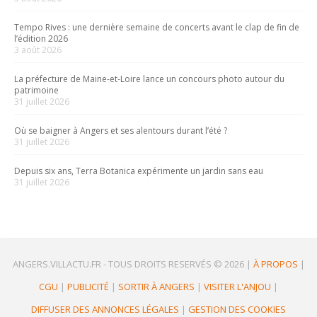
Tempo Rives : une dernière semaine de concerts avant le clap de fin de
l’édition 2026
3 août 2026
La préfecture de Maine-et-Loire lance un concours photo autour du
patrimoine
31 juillet 2026
Où se baigner à Angers et ses alentours durant l’été ?
31 juillet 2026
Depuis six ans, Terra Botanica expérimente un jardin sans eau
31 juillet 2026
ANGERS.VILLACTU.FR -
TOUS DROITS RESERVÉS © 2026
|
À PROPOS
|
CGU
|
PUBLICITÉ
|
SORTIR À ANGERS
|
VISITER L'ANJOU
|
DIFFUSER DES ANNONCES LÉGALES
|
GESTION DES COOKIES