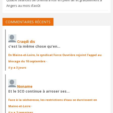
Quatre séances de cinéma à voir en plein air et gratuitement à
Angers au mois d’août
COMMENTAIRES RÉCENTS
Craqdi dis
c'est la même chose qu'en…
En Maine-et-Loire, le syndicat Force Ouvrière rejoint l’appel au
blocage du 10 septembre
·
il y a 3 jours
Noname
Et le SCO continue à arroser ses…
Face à la sécheresse, les restrictions d’eau se durcissent en
Maine-et-Loire
·
il y a 2 semaines