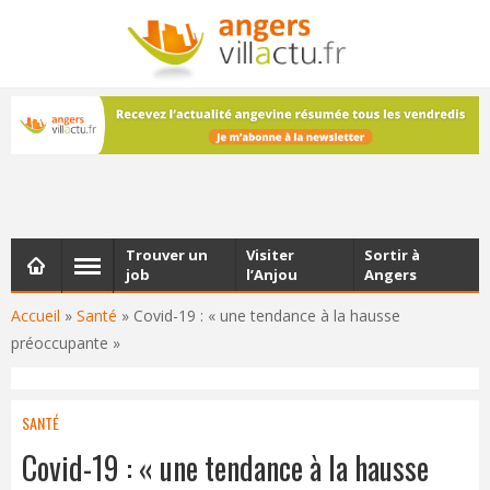
NEWSLETTER
Les dernières actualités d'Angers, chaque vendredi dans
votre boîte e-mail
Trouver un
Visiter
Sortir à
job
l’Anjou
Angers
Accueil
»
Santé
»
Covid-19 : « une tendance à la hausse
préoccupante »
SANTÉ
Covid-19 : « une tendance à la hausse