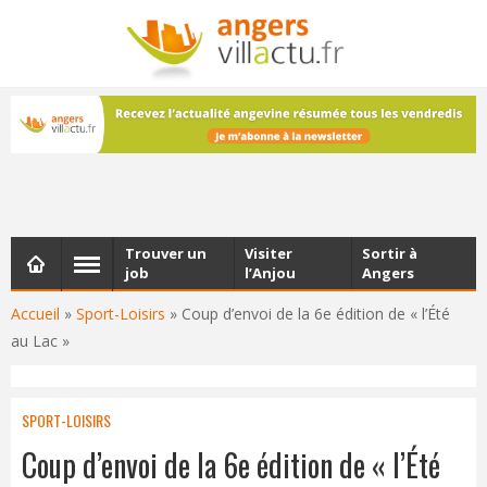
NEWSLETTER
Les dernières actualités d'Angers, chaque vendredi dans
votre boîte e-mail
Trouver un
Visiter
Sortir à
job
l’Anjou
Angers
Accueil
»
Sport-Loisirs
»
Coup d’envoi de la 6e édition de « l’Été
au Lac »
SPORT-LOISIRS
Coup d’envoi de la 6e édition de « l’Été