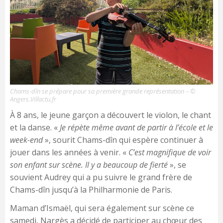
Chams-dîn se prépare pour sa première grande représentation – ©
Angers.Villactu.fr
À 8 ans, le jeune garçon a découvert le violon, le chant
et la danse. «
Je répète même avant de partir à l’école et le
week-end
», sourit Chams-dîn qui espère continuer à
jouer dans les années à venir. «
C’est magnifique de voir
son enfant sur scène. Il y a beaucoup de fierté
», se
souvient Audrey qui a pu suivre le grand frère de
Chams-dîn jusqu’à la Philharmonie de Paris.
Maman d’Ismaël, qui sera également sur scène ce
samedi, Nargès a décidé de participer au chœur des