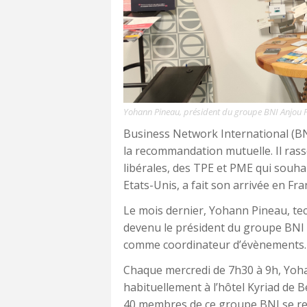
Yohann Pineau, président du groupe BNI Anjou Pe
Business Network International (BNI
la recommandation mutuelle. Il rass
libérales, des TPE et PME qui souhai
Etats-Unis, a fait son arrivée en Fr
Le mois dernier, Yohann Pineau, tec
devenu le président du groupe BNI
comme coordinateur d’évènements.
Chaque mercredi de 7h30 à 9h, Yoha
habituellement à l’hôtel Kyriad de B
40 membres de ce groupe BNI se re