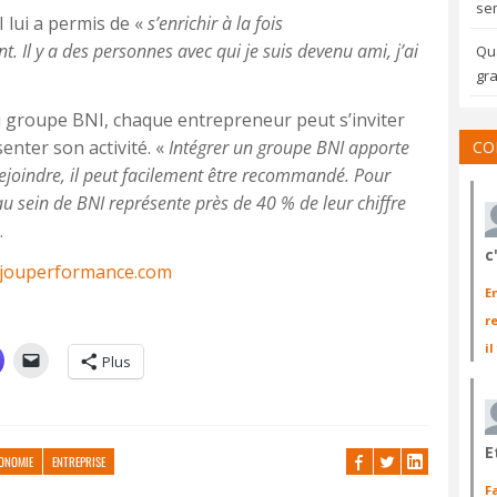
sem
lui a permis de «
s’enrichir à la fois
 Il y a des personnes avec qui je suis devenu ami, j’ai
Qua
gra
du groupe BNI, chaque entrepreneur peut s’inviter
nter son activité. «
Intégrer un groupe BNI apporte
CO
 rejoindre, il peut facilement être recommandé. Pour
au sein de BNI représente près de 40 % de leur chiffre
.
c
jouperformance.com
E
r
il
Plus
E
ONOMIE
ENTREPRISE
F