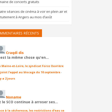
aine de concerts gratuits
tre séances de cinéma à voir en plein air et
tuitement à Angers au mois d’août
MMENTAIRES RÉCENTS
Craqdi dis
'est la même chose qu'en…
n Maine-et-Loire, le syndicat Force Ouvrière
ejoint l’appel au blocage du 10 septembre
·
 y a 2 jours
Noname
t le SCO continue à arroser ses…
ace à la sécheresse, les restrictions d’eau se