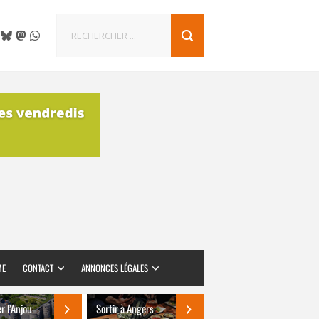
ME
CONTACT
ANNONCES LÉGALES
er l’Anjou
Sortir à Angers