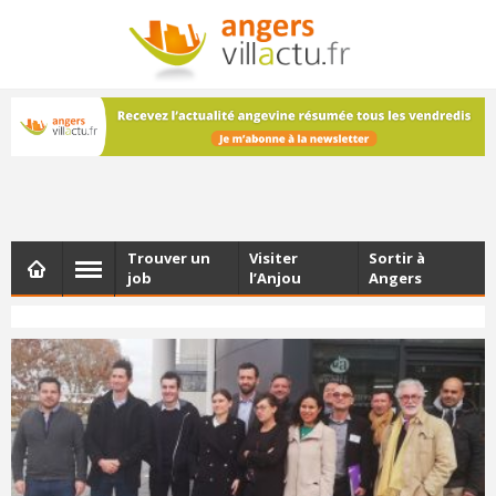
NEWSLETTER
Les dernières actualités d'Angers, chaque vendredi dans
votre boîte e-mail
Trouver un
Visiter
Sortir à
job
l’Anjou
Angers