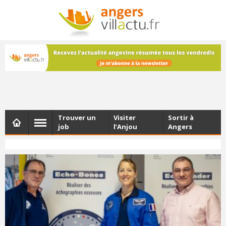
NEWSLETTER
Les dernières actualités d'Angers, chaque vendredi dans
votre boîte e-mail
Trouver un
Visiter
Sortir à
job
l’Anjou
Angers