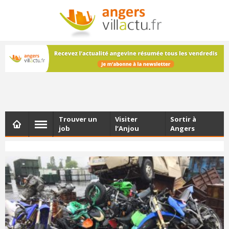
NEWSLETTER
Les dernières actualités d'Angers, chaque vendredi dans
votre boîte e-mail
Trouver un
Visiter
Sortir à
job
l’Anjou
Angers