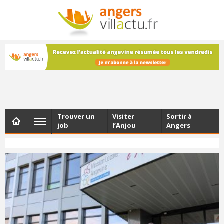
NEWSLETTER
Les dernières actualités d'Angers, chaque vendredi dans
votre boîte e-mail
Trouver un
Visiter
Sortir à
job
l’Anjou
Angers