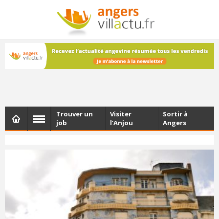
NEWSLETTER
Les dernières actualités d'Angers, chaque vendredi dans
votre boîte e-mail
Trouver un
Visiter
Sortir à
job
l’Anjou
Angers