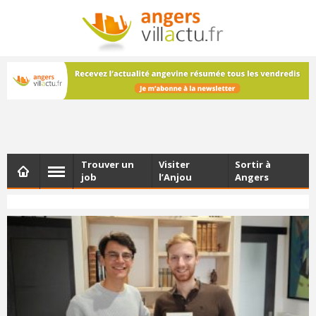
NEWSLETTER
Les dernières actualités d'Angers, chaque vendredi dans
votre boîte e-mail
Trouver un
Visiter
Sortir à
job
l’Anjou
Angers