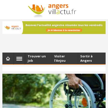
NEWSLETTER
Les dernières actualités d'Angers, chaque vendredi dans
votre boîte e-mail
Trouver un
Visiter
Sortir à
job
l’Anjou
Angers