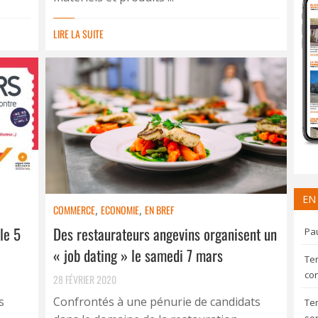
LIRE LA SUITE
EN
COMMERCE
,
ECONOMIE
,
EN BREF
le 5
Des restaurateurs angevins organisent un
Pau
« job dating » le samedi 7 mars
Te
con
28 FÉVRIER 2020
s
Confrontés à une pénurie de candidats
Te