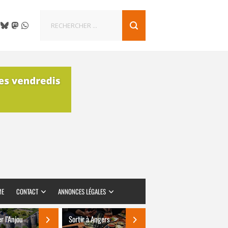
ME
CONTACT
ANNONCES LÉGALES
er l’Anjou
Sortir à Angers