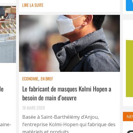
LIRE LA SUITE
ECONOMIE
,
EN BREF
le
Le fabricant de masques Kolmi Hopen a
besoin de main d’oeuvre
18 MARS 2020
Basée à Saint-Barthélémy d’Anjou,
NE
Maine-
l’entreprise Kolmi-Hopen qui fabrique des
matériels et produits ...