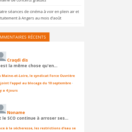
aine de concerts gratuits
tre séances de cinéma à voir en plein air et
tuitement à Angers au mois d’août
MMENTAIRES RÉCENTS
Craqdi dis
'est la même chose qu'en…
n Maine-et-Loire, le syndicat Force Ouvrière
ejoint l’appel au blocage du 10 septembre
·
 y a 4 jours
Noname
t le SCO continue à arroser ses…
ace à la sécheresse, les restrictions d’eau se