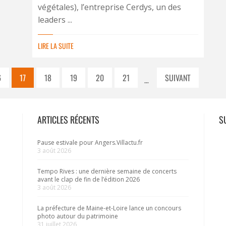
végétales), l’entreprise Cerdys, un des
leaders ...
LIRE LA SUITE
6
17
18
19
20
21
SUIVANT
…
ARTICLES RÉCENTS
S
Pause estivale pour Angers.Villactu.fr
3 août 2026
Tempo Rives : une dernière semaine de concerts
avant le clap de fin de l’édition 2026
3 août 2026
La préfecture de Maine-et-Loire lance un concours
photo autour du patrimoine
31 juillet 2026