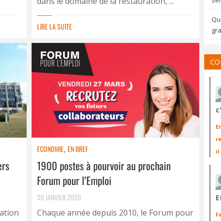
dans le domaine de la restauration, ...
sem
Qua
LIRE LA SUITE
gra
CO
c
E
r
ECONOMIE
,
EN BREF
il
ers
1900 postes à pourvoir au prochain
Forum pour l’Emploi
30 JANVIER 2020
E
lation
Chaque année depuis 2010, le Forum pour
F