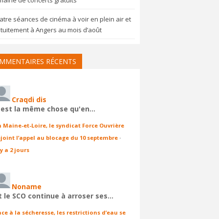
aine de concerts gratuits
tre séances de cinéma à voir en plein air et
tuitement à Angers au mois d’août
MMENTAIRES RÉCENTS
Craqdi dis
'est la même chose qu'en…
n Maine-et-Loire, le syndicat Force Ouvrière
ejoint l’appel au blocage du 10 septembre
·
 y a 2 jours
Noname
t le SCO continue à arroser ses…
ace à la sécheresse, les restrictions d’eau se