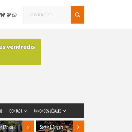
ME
CONTACT
ANNONCES LÉGALES
er l’Anjou
Sortir à Angers