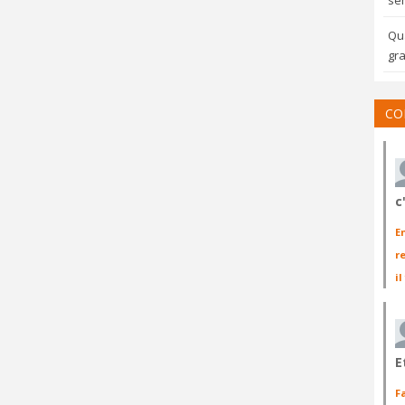
sem
Qua
gra
CO
c
E
r
il
E
F