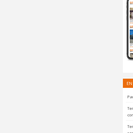
EN
Pau
Te
con
Te