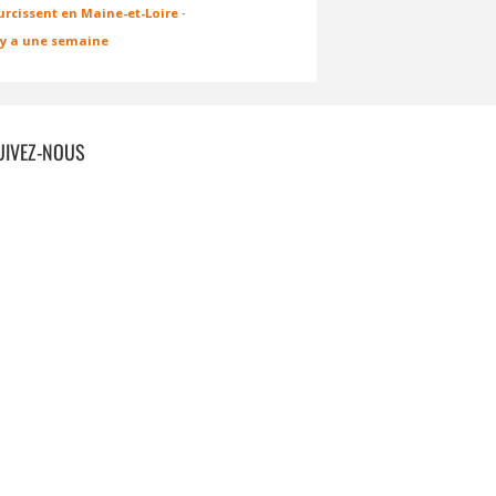
urcissent en Maine-et-Loire
·
l y a une semaine
UIVEZ-NOUS