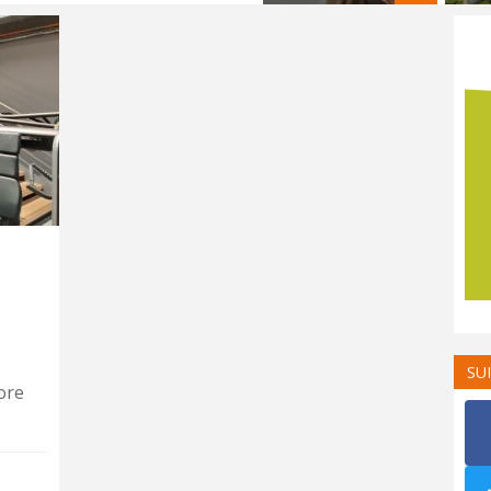
SU
ore