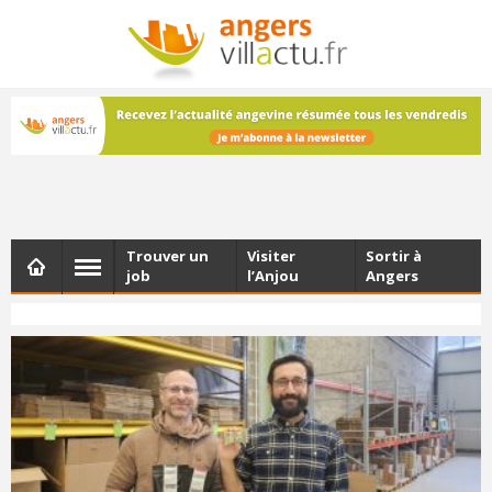
NEWSLETTER
Les dernières actualités d'Angers, chaque vendredi dans
votre boîte e-mail
Trouver un
Visiter
Sortir à
job
l’Anjou
Angers