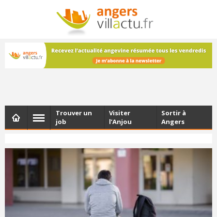
NEWSLETTER
Les dernières actualités d'Angers, chaque vendredi dans
votre boîte e-mail
Trouver un
Visiter
Sortir à
job
l’Anjou
Angers