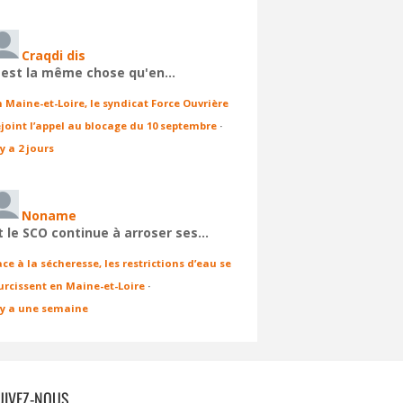
Craqdi dis
'est la même chose qu'en…
n Maine-et-Loire, le syndicat Force Ouvrière
ejoint l’appel au blocage du 10 septembre
·
 y a 2 jours
Noname
t le SCO continue à arroser ses…
ace à la sécheresse, les restrictions d’eau se
urcissent en Maine-et-Loire
·
l y a une semaine
UIVEZ-NOUS