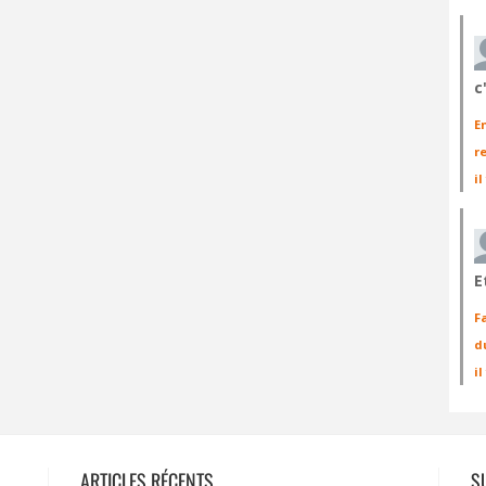
c
E
r
il
E
F
d
i
ARTICLES RÉCENTS
S