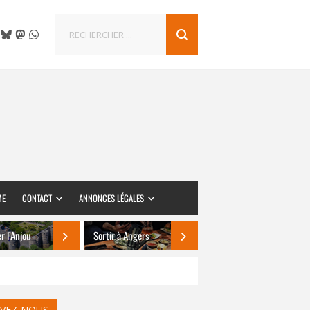
ME
CONTACT
ANNONCES LÉGALES
er l’Anjou
Sortir à Angers
IVEZ-NOUS