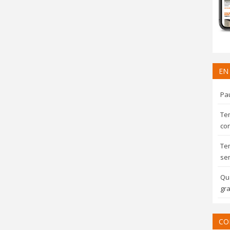
EN
Pau
Te
con
Te
sem
Qua
gra
CO