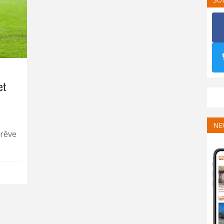
et
NE
trêve