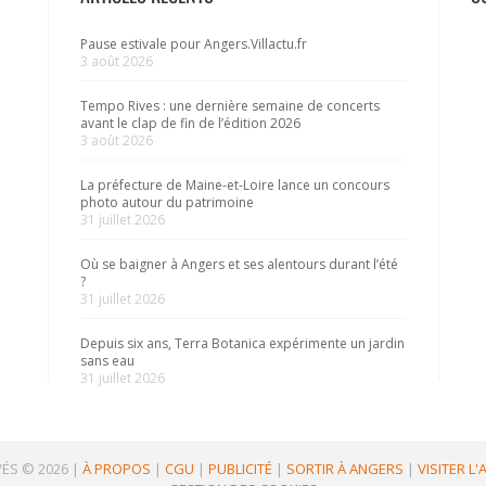
Pause estivale pour Angers.Villactu.fr
3 août 2026
Tempo Rives : une dernière semaine de concerts
avant le clap de fin de l’édition 2026
3 août 2026
La préfecture de Maine-et-Loire lance un concours
photo autour du patrimoine
31 juillet 2026
Où se baigner à Angers et ses alentours durant l’été
?
31 juillet 2026
Depuis six ans, Terra Botanica expérimente un jardin
sans eau
31 juillet 2026
ÉS © 2026
|
À PROPOS
|
CGU
|
PUBLICITÉ
|
SORTIR À ANGERS
|
VISITER L