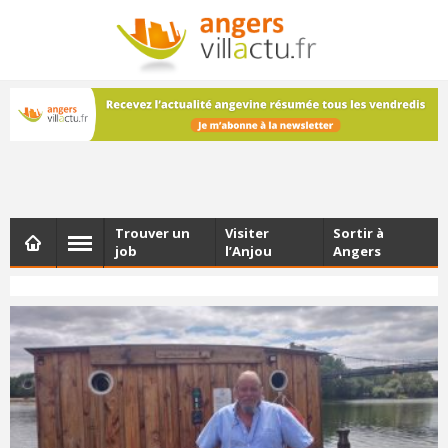
NEWSLETTER
Les dernières actualités d'Angers, chaque vendredi dans
votre boîte e-mail
Trouver un
Visiter
Sortir à
job
l’Anjou
Angers