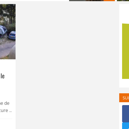
 le
SU
me de
re ...