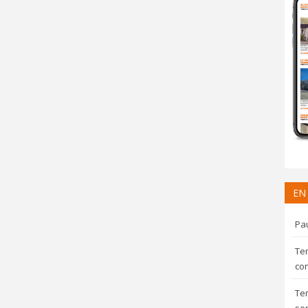
EN
Pau
Te
con
Te