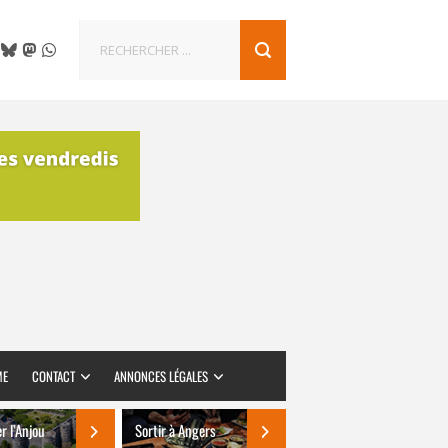
ME
CONTACT
ANNONCES LÉGALES
er l’Anjou
Sortir à Angers