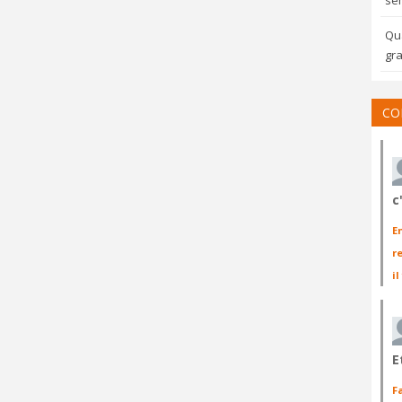
sem
Qua
gra
CO
c
E
r
il
E
F