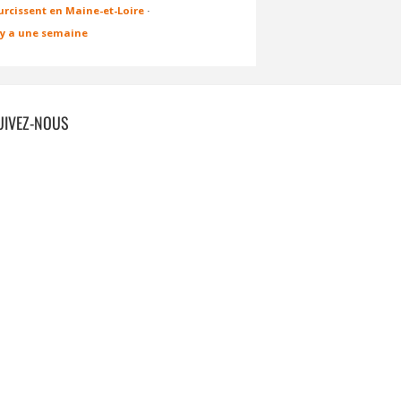
urcissent en Maine-et-Loire
·
l y a une semaine
UIVEZ-NOUS