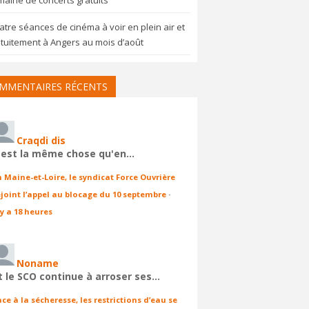
aine de concerts gratuits
tre séances de cinéma à voir en plein air et
tuitement à Angers au mois d’août
MMENTAIRES RÉCENTS
Craqdi dis
'est la même chose qu'en…
n Maine-et-Loire, le syndicat Force Ouvrière
ejoint l’appel au blocage du 10 septembre
·
 y a 18 heures
Noname
t le SCO continue à arroser ses…
ace à la sécheresse, les restrictions d’eau se