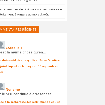
aine de concerts gratuits
tre séances de cinéma à voir en plein air et
tuitement à Angers au mois d’août
MMENTAIRES RÉCENTS
Craqdi dis
'est la même chose qu'en…
n Maine-et-Loire, le syndicat Force Ouvrière
ejoint l’appel au blocage du 10 septembre
·
ier
Noname
t le SCO continue à arroser ses…
ace à la sécheresse, les restrictions d’eau se