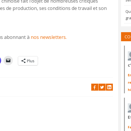
sem
chinoise fait l’objet de nombreuses critiques
de production, ses conditions de travail et son
Qua
gra
vous abonnant à
nos newsletters.
CO
Plus
c
E
r
h
E
F