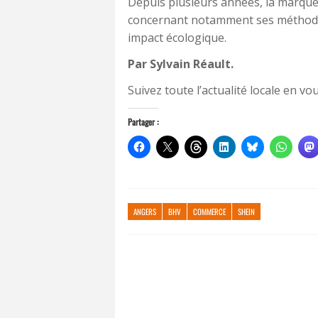
Depuis plusieurs années, la marque 
concernant notamment ses méthodes 
impact écologique.
Par Sylvain Réault.
Suivez toute l’actualité locale en 
Partager :
ANGERS
BHV
COMMERCE
SHEIN