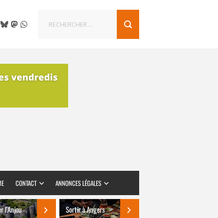
ME
CONTACT
ANNONCES LÉGALES
er l’Anjou
Sortir à Angers