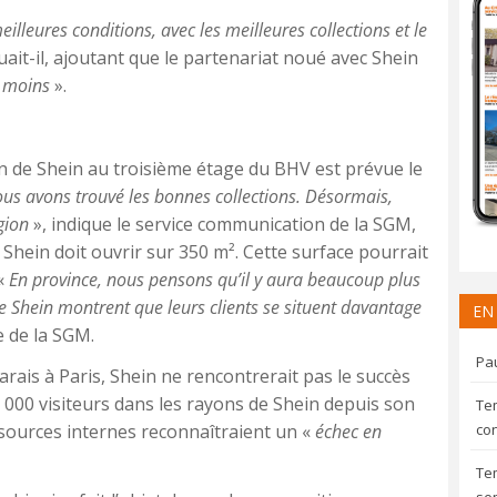
illeures conditions, avec les meilleures collections et le
quait-il, ajoutant que le partenariat noué avec Shein
i moins
».
ion de Shein au troisième étage du BHV est prévue le
ous avons trouvé les bonnes collections. Désormais,
gion
», indique le service communication de la SGM,
Shein doit ouvrir sur 350 m². Cette surface pourrait
«
En province, nous pensons qu’il y aura beaucoup plus
e Shein montrent que leurs clients se situent davantage
EN
 de la SGM.
Pau
ais à Paris, Shein ne rencontrerait pas le succès
000 visiteurs dans les rayons de Shein depuis son
Te
sources internes reconnaîtraient un «
échec en
con
Te