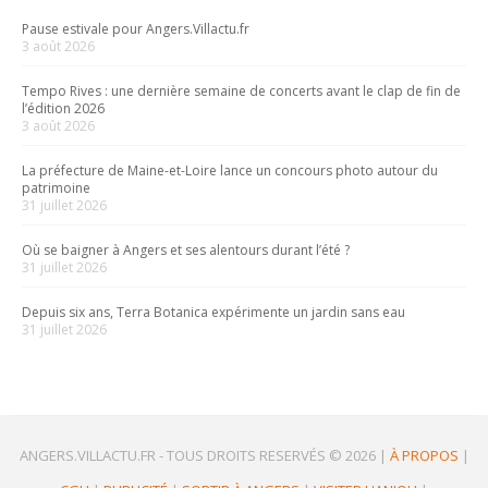
Pause estivale pour Angers.Villactu.fr
3 août 2026
Tempo Rives : une dernière semaine de concerts avant le clap de fin de
l’édition 2026
3 août 2026
La préfecture de Maine-et-Loire lance un concours photo autour du
patrimoine
31 juillet 2026
Où se baigner à Angers et ses alentours durant l’été ?
31 juillet 2026
Depuis six ans, Terra Botanica expérimente un jardin sans eau
31 juillet 2026
ANGERS.VILLACTU.FR -
TOUS DROITS RESERVÉS © 2026
|
À PROPOS
|