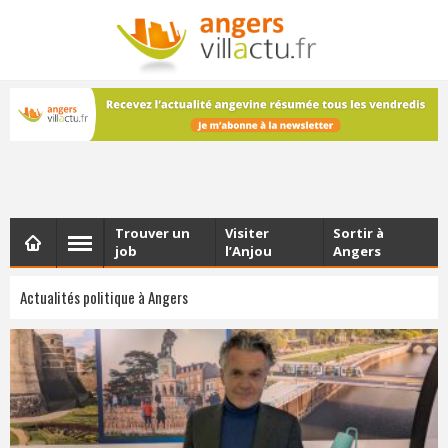
NEWSLETTER
Les dernières actualités d'Angers, chaque vendredi dans
votre boîte e-mail
Trouver un
Visiter
Sortir à
job
l’Anjou
Angers
Actualités politique à Angers